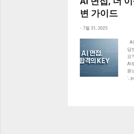
AI 면접, 더
변 가이드
-
7월 31, 2025
AI
답변
요?
AI
묻는
운 
`; 
었습
특히
가
할
격
평
는