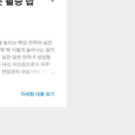
는 필승 답
격률을 높이는 핵심 전략과 실전
, 대체 왜 이렇게 늘어나는 걸까
접 실전 답변 전략 4. 생성형
움 대신 자신감으로 6. 자주
숙한 면접관의 모습 대신 차가
접은 그야말로 '대세'가 되
에 3배 이상 증가했다고 해요.
은 더 이상 선택이 아닌 필수
자세한 내용 보기
면접관 앞에서 어떻게 말해야
 막연한 두려움을 없애고, 합
서는 최신 AI 면접 트렌드와
요. 더불어 최신 채용 정보
같은 기업 홈페이지에서 추가로