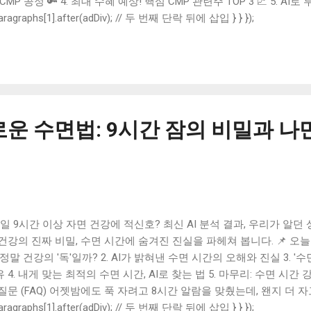
 CMP 공정 🔑 4. 최대 수혜 예상! 핵심 CMP 관련주 TOP 3 📈 5. A
예시 🤖 6. 마무리: 핵심 요약 및 투자 전략 📝 7. 자주 묻는 질문 ❓
paragraphs[1].after(adDiv); // 두 번째 단락 뒤에 삽입 } } });
자 HBM 뉴스에 심장이 쫄깃해지는 하루를 보내고 계신가요? 😊 최
AI 칩 'AI6'를 수주했다는 소식을 넘어, '하이브리드 본딩' 기술까지
왔습니다. 이건 단순히 반도체 공급 계약을 넘어선, 두 거대 기업의 기
에서는 이 기술 동맹의 핵심인 하이브리드 본딩과 그 최대 수혜주로 떠
Z까지 살펴보겠습니다. 기술 정보는 해외 반도체 전문 매체 EETimes
시작해볼까요? 1. 삼성전자와 테슬라의 AI 동맹, 새로운 장을 열다 
로운 수면법: 9시간 잠의 비밀과 나
 테슬라의 'HBM'을 공급하는지에만 주목했습니다. 하지만 이번 소식의
리드 본딩' 기술 공동 개발 입니다. 테슬라는 완전자율주행과 휴머노이드
 9시간 이상 자면 건강에 적신호? 최신 AI 분석 결과, 우리가 알던
건강의 진짜 비밀, 수면 시간에 숨겨진 진실을 파헤쳐 봅니다. 📌 오늘의
 정말 건강의 '독'일까? 2. AI가 밝혀낸 수면 시간의 오해와 진실 3. '
 4. 내게 맞는 최적의 수면 시간, AI로 찾는 법 5. 마무리: 수면 시간
질문 (FAQ) 어젯밤에도 푹 자려고 8시간 알람을 맞췄는데, 왠지 더 
히려 몸이 찌뿌둥하신가요? '9시간 이상 자면 건강에 안 좋다'는 말을
paragraphs[1].after(adDiv); // 두 번째 단락 뒤에 삽입 } } });