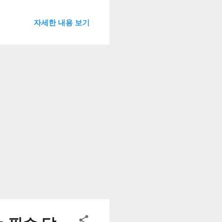
 왠지 하루를 게으르게 보낸
요? 최근 인공지능(AI)이
자세한 내용 보기
상식이 흔들리고 있습니다.
 진실에 대해 속 시원하게 알
수면은 건강에 해롭다'는 이야기가
률, 질병 발생률의 관계를
U자 모양처럼 나타나는 경우
람(6시간 미만)과 너무 많이