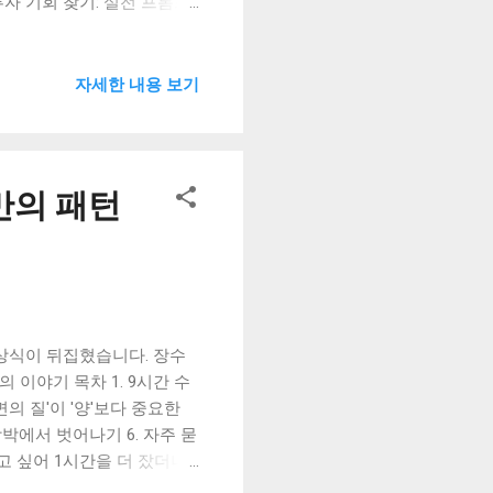
I로 투자 기회 찾기: 실전 프롬프
 매일 아침 테슬라 주가와 삼성
근 삼성전자가 테슬라의 차세
 협력한다는 엄청난 소식이 들
자세한 내용 보기
술 동맹을 의미하는데요. 이
오르는 CMP 관련주를 A부
 등을 참고했습니다. 자, 그
🤝 지금까지 시장은 삼성전자
만의 패턴
 핵심은 다릅니다. 바로 '하
 로봇 ...
 상식이 뒤집혔습니다. 장수
 이야기 목차 1. 9시간 수
수면의 질'이 '양'보다 중요한
 강박에서 벗어나기 6. 자주 묻
자고 싶어 1시간을 더 잤더니
 들어서 왠지 찝찝한 기분이