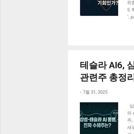
위험
5.
다 
`; 
고
올
략
면
헤
적
테슬라 AI6,
제도
🤔
관련주 총정
생산
-
7월 31, 2025
삼성
의 
주,
새로