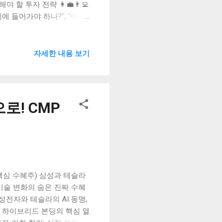
야 할 투자 전략 👩‍💼👨‍💻
식에 들어가야 하나?", "이러
하는 미국 증시를 보며 이런
봤다는 이야기와 함께, 너무
이야말로 냉철한 분석과 전
자세한 내용 보기
 정말 버블인지, 만약 그렇다
을 세워야 할지 깊이 있게 파
기를 바랍니다. 참고로 기본
 궁금하시다면 미국 연방준비
로! CMP
 증시, 뜨거운 감자인 이유?
I) 기술 혁명이 산업 전반의
 핵심 수혜주) 삼성과 테슬라
 기술 변화의 숨은 진짜 수혜
삼성전자와 테슬라의 AI 동맹,
 3. 하이브리드 본딩의 핵심 열