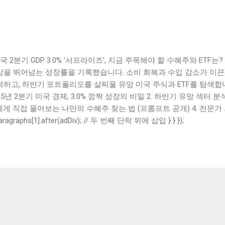
 2분기 GDP 3.0% '서프라이즈', 지금 주목해야 할 수혜주와 ETF는?
상을 뛰어넘는 성장률을 기록했습니다. 소비 회복과 수입 감소가 이끈
하고, 하반기 포트폴리오를 살찌울 유망 미국 주식과 ETF를 탐색합니다.
25년 2분기 미국 경제, 3.0% 깜짝 성장의 비밀 2. 하반기 유망 섹터 분
에게 직접 물어보는 나만의 수혜주 찾는 법 (프롬프트 공개) 4. 전문가
 주식 & ETF 5. 마무리: 핵심 요약 및 투자 전략 6. 자주 묻는 질문 (FA
paragraphs[1].after(adDiv); // 두 번째 단락 뒤에 삽입 } } });
했던 경제 뉴스에 다들 깜짝 놀라셨죠? 미국 상무부 산하 경제분석국(B
생산(GDP) 성장률 속보치가 무려 3.0%를 기록했습니다. 월가의 예
 '서프라이즈'였는데요. 작년 내내 이어졌던 긴축 우려와 경기 침체 
성장을 보여준 셈입니다. 이 소식을 듣고 '그래서 어떤 주식을 사야 하
겁니다. 오늘 이 글에서 그 해답을 찾아가 보겠습니다! 😊 투자에 대
스팅이나 골드만삭스 같은 글로벌 투자은행의 리포트를 참고하시면 더
될 거예요! 1. 2025년 2분기 미국 경제, 3.0% 깜짝 성장의 비밀 🤔 
로 견조한 소비 회복 과 수입 급감 입니다. 팬데믹 이후 억눌렸던 서