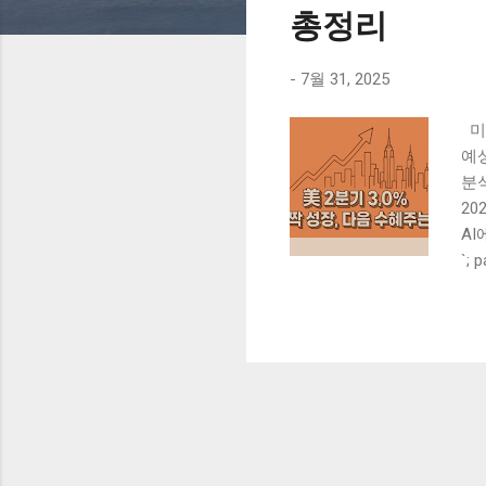
총정리
-
7월 31, 2025
미국
예
분석
20
AI
미국
`; 
못
내총
는
한 
을 
포
이 
바