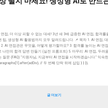
 이상 떨지 마세요! 생성형 AI로 만드
 면접, 더 이상 피할 수 없는 대세! 3년 새 3배 급증한 AI 면접, 합
 팁, 생성형 AI 활용법까지 모두 알려드립니다. 📌 목차 1. AI 면접
 2. AI 면접관은 무엇을, 어떻게 평가할까요? 3. 합격률 높이는 AI 면
로 나만의 합격 답변 만들기 (실전 프롬프트) 5. 마무리: AI 면접, 두려
 질문 (FAQ) "지원자님, 지금부터 AI 면접을 시작하겠습니다." 익
카메라 렌즈와 마주해본 경험, 있으신가요? 최근 채용 시장에서 AI 면
paragraphs[1].after(adDiv); // 두 번째 단락 뒤에 삽입 } } });
니다. 실제로 관련 뉴스에 따르면 국내 AI 면접 도입 기업은 3년 만
 대기업과 IT 기업을 중심으로 빠르게 확산되고 있죠. 이제 AI 면접
 되어가고 있습니다. 하지만 여전히 많은 취준생분들이 화면 속 AI 
지 막막함을 느끼는 게 현실이에요. 오늘은 저와 함께 AI 면접에 대한
률을 높일 수 있는 구체적인 전략에 대해 알아보겠습니다! 😊 이 글에
글 더보기
가 기준을 살펴보고, 실제 합격으로 이어지는 답변 전략을 공유할 거예
 잡코리아 같은 채용 포털이나, AI 역량검사를 개발한 마이다스IT 