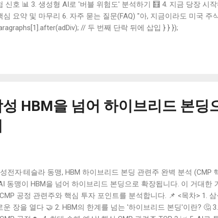
 신호 📊 3. 생성형 AI로 '버블 위험도' 분석하기 🧮 4. 지금 당장 시작해
 핵심 요약 및 마무리 6. 자주 묻는 질문(FAQ) "아, 지금이라도 미국 주
갑자기 폭락하는 거 아니야?" 2025년 7월, 연일 사상 최고치를 경신
paragraphs[1].after(adDiv); // 두 번째 단락 뒤에 삽입 } } });
민 한 번쯤 해보셨을 겁니다. 제 주변에서도 미국 주식으로 큰 수익을 
라서 무섭다는 이야기가 동시에 들려오는데요. 이런 혼란스러운 상황
이 필요한 때가 아닐까 싶습니다. 😊 그래서 오늘은 현재 미국 증시가
 어떤 신호들이 있는지, 그리고 우리 같은 개인 투자자들은 어떤 전략
쳐 보려고 합니다. 이 글이 여러분의 투자 여정에 든든한 나침반이 되
인 투자 용어가 궁금하시다면 이전 포스팅을, 미국 경제의 큰 그림이
 삼성 HBM을 넘어 하이브리드 본딩으
(Fed) 홈페이지를 참고하시는 것도 좋은 방법입니다! 1. 2025년 美
 2025년 현재, 미국 증시는 그야말로 '뜨거운 감자'입니다. 인공지능(A
리
성을 끌어올릴 것이라는 기대감은 NVI...
전자·테슬라 동맹, HBM 하이브리드 본딩 관련주 완벽 분석 (CMP
AI 동맹이 HBM을 넘어 하이브리드 본딩으로 확장됩니다. 이 거대한
 CMP 공정 관련주와 핵심 투자 포인트를 분석합니다. 📌 <목차> 1. 
운 장을 열다 🤝 2. HBM의 한계를 넘는 '하이브리드 본딩'이란? 🤔