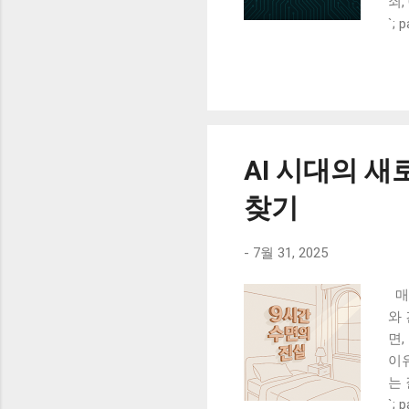
쇠,
트 
`; 
전
대 
려
글
터 
럼 
AI 시대의 새
가
이브
찾기
-
7월 31, 2025
매일
와 
면,
이유
는 
오
`; 