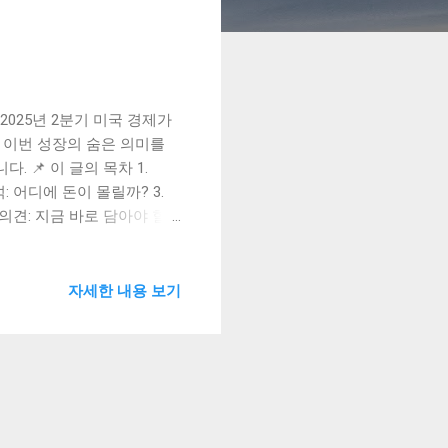
 2025년 2분기 미국 경제가
 이번 성장의 숨은 의미를
 📌 이 글의 목차 1.
석: 어디에 돈이 몰릴까? 3.
 의견: 지금 바로 담아야 할
Q) 2025년 7월 30일, 예상치
EA) 에서 발표한 2분기 국
상치였던 2.0%를 훌쩍 뛰어넘
자세한 내용 보기
논란을 비웃기라도 하듯 강력
지?'라는 생각이 번뜩 드셨
한 더 깊이 있는 정보는 이전
 넓은 시야를 갖는 데 도움
이번 '깜짝 성장'의 일등 공신은
비스 소비가 폭발적으로 증가