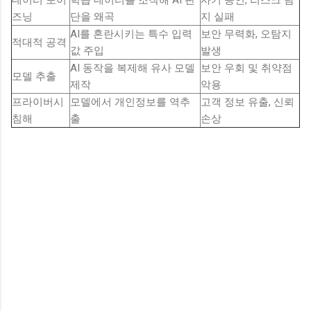
데이터 포이
학습 데이터를 조작해 AI 판
사기 승인, 리스크 탐
즈닝
단을 왜곡
지 실패
AI를 혼란시키는 특수 입력
보안 무력화, 오탐지
적대적 공격
값 주입
발생
AI 동작을 복제해 유사 모델
보안 우회 및 취약점
모델 추출
제작
악용
프라이버시
모델에서 개인정보를 역추
고객 정보 유출, 신뢰
침해
출
손상