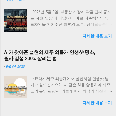
는 국제적 영향 • 아마존 노바 시리즈를 활용한
디지털 수입 창출 전략 • 구글 제미나이로 구현
2026년 5월 9일, 부동산 시장에 닥칠 진짜 공포
하는 AI 기반 수익 모델 • AI 에이전트를 통한 패
는 '세율 인상'이 아닙니다. 바로 다주택자의 양
시브 인컴 구축 방법 • AI 시대의 새로운 기회와
도차익을 지켜주던 최후의 보루, '장기보유특별
미래 전망 글로벌 관세 위기 속의 지속적 AI 투
공제 전면 배제' 입니다. 물가 상승분까지 모조
자 동향 최근 미국을 중심으로 한 글로벌 관세
자세한 내용 보기
리 세금으로 토해내야 하는 이 치명적인 조치 앞
정책의 변화는 세계 경제의 불확실성을 가중시
에, 강남부터 수도권 외곽까지 패닉셀이 번지고
키고 있다. 특히 한국(25%), 중국(34%), 대만
있습니다. 하루 차이로 수억 원이 날아가는 세금
(32%) 등 IT 제품 주요 수출국들에 대한 고율의
AI가 찾아준 설현의 제주 외돌개 인생샷 명소,
폭탄의 실체와, 생성형 AI를 활용해 내 자산을
관세 부과는 테크 산업 전반에 상당한 부담으로
필카 감성 200% 살리는 법
지키는 완벽한 절세 방어 시나리오를 지금 바로
작용하고 있다. 월스트리트저널의 분석에 따르
-
8월 04, 2025
공개합니다! 📌 <목차> (클릭하면 본문으로 이
면, 이러한 관세 인상은 반도체 부품과 서버 하
동해요!) ① 장기보유특별공제, 도대체 왜 중요
드웨어의 가격 상승으로 이어져 AI 인프라 구축
<요약> 제주 외돌개에서 설현처럼 인생샷 남
한가? ② 2026년 5월 9일의 시한폭탄: 공제 0%
비용을 평균 22% 증가시킬 것으로 예측된다. 그
기고 싶으신가요? 이 글은 AI를 활용하여 제주
의 충격 ③ 한눈에 보는 세금 차이 시뮬레이션
러나 주목할 만한 점은 구글과 아마존 같은 빅테
도의 유명 관광지 '외돌개'에서 최적의 사진 촬
(15년 보유 아파트) ④ 글로벌 스탠다드: 해외 선
크 기업들이 이러한 비용 증가에도 불구하고 AI
영 장소(인생샷 명소)를 찾고, '필름카메라 감
진국의 장기보유 세제 혜택 ⑤ 🤖 생성형 AI로
인프라 투자를 줄이지 않겠다는 명확한 의지를
자세한 내용 보기
성'의 사진을 찍는 구체적인 방법을 소개합니다.
내 양도세 100% 방어하기 (실전 프롬프트 5선)
표명했다는 것이다. 구글의 CEO 순다르 피차이
방문객들은 AI에게 특정 프롬프트를 입력하여
⑥ 💡 3줄 핵심 요약 카드 ⑦ ❓ 자주 묻는 질문
는 2025년에 약 750억 달러의 자본을 AI 인프라
숨겨진 포토존, 촬영 시간대, 카메라 설정, 여행