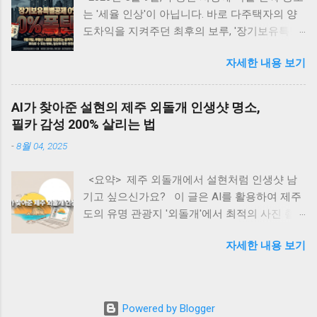
하는 AI 기반 수익 모델 • AI 에이전트를 통한 패
는 '세율 인상'이 아닙니다. 바로 다주택자의 양
시브 인컴 구축 방법 • AI 시대의 새로운 기회와
도차익을 지켜주던 최후의 보루, '장기보유특별
미래 전망 글로벌 관세 위기 속의 지속적 AI 투
공제 전면 배제' 입니다. 물가 상승분까지 모조
자 동향 최근 미국을 중심으로 한 글로벌 관세
자세한 내용 보기
리 세금으로 토해내야 하는 이 치명적인 조치 앞
정책의 변화는 세계 경제의 불확실성을 가중시
에, 강남부터 수도권 외곽까지 패닉셀이 번지고
키고 있다. 특히 한국(25%), 중국(34%), 대만
있습니다. 하루 차이로 수억 원이 날아가는 세금
(32%) 등 IT 제품 주요 수출국들에 대한 고율의
AI가 찾아준 설현의 제주 외돌개 인생샷 명소,
폭탄의 실체와, 생성형 AI를 활용해 내 자산을
관세 부과는 테크 산업 전반에 상당한 부담으로
필카 감성 200% 살리는 법
지키는 완벽한 절세 방어 시나리오를 지금 바로
작용하고 있다. 월스트리트저널의 분석에 따르
-
8월 04, 2025
공개합니다! 📌 <목차> (클릭하면 본문으로 이
면, 이러한 관세 인상은 반도체 부품과 서버 하
동해요!) ① 장기보유특별공제, 도대체 왜 중요
드웨어의 가격 상승으로 이어져 AI 인프라 구축
<요약> 제주 외돌개에서 설현처럼 인생샷 남
한가? ② 2026년 5월 9일의 시한폭탄: 공제 0%
비용을 평균 22% 증가시킬 것으로 예측된다. 그
기고 싶으신가요? 이 글은 AI를 활용하여 제주
의 충격 ③ 한눈에 보는 세금 차이 시뮬레이션
러나 주목할 만한 점은 구글과 아마존 같은 빅테
도의 유명 관광지 '외돌개'에서 최적의 사진 촬
(15년 보유 아파트) ④ 글로벌 스탠다드: 해외 선
크 기업들이 이러한 비용 증가에도 불구하고 AI
영 장소(인생샷 명소)를 찾고, '필름카메라 감
진국의 장기보유 세제 혜택 ⑤ 🤖 생성형 AI로
인프라 투자를 줄이지 않겠다는 명확한 의지를
자세한 내용 보기
성'의 사진을 찍는 구체적인 방법을 소개합니다.
내 양도세 100% 방어하기 (실전 프롬프트 5선)
표명했다는 것이다. 구글의 CEO 순다르 피차이
방문객들은 AI에게 특정 프롬프트를 입력하여
⑥ 💡 3줄 핵심 요약 카드 ⑦ ❓ 자주 묻는 질문
는 2025년에 약 750억 달러의 자본을 AI 인프라
숨겨진 포토존, 촬영 시간대, 카메라 설정, 여행
(FAQ) ⑧ 현장의 목소리와 남겨진 과제들 요즘
와 데이터센터에 투자할 계획을 발표했다. 이는
코스, 심지어 예산까지 계획할 수 있습니다. 본
동네 부동산이나 지역 맘카페, 재테크 커뮤니티
전년 대비 18% 증가한 규모다. 아마존의 CEO 앤
Powered by Blogger
문에서는 실제 활용 가능한 5가지 상세 프롬프