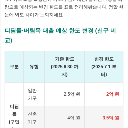
탕으로 예상되는 변경 한도를 표로 정리해봤습니다. 정말 한
눈에 봐도 차이가 느껴지네요.
디딤돌·버팀목 대출 예상 한도 변경 (신구 비
교)
기존 한도
변경 한도
구분
유형
(2025.6.30.까
(2025.7.1.부
지)
터)
일반
2.5억 원
2억 원
가구
디딤
돌
신혼
4억 원
3.5억 원
(구입
가구