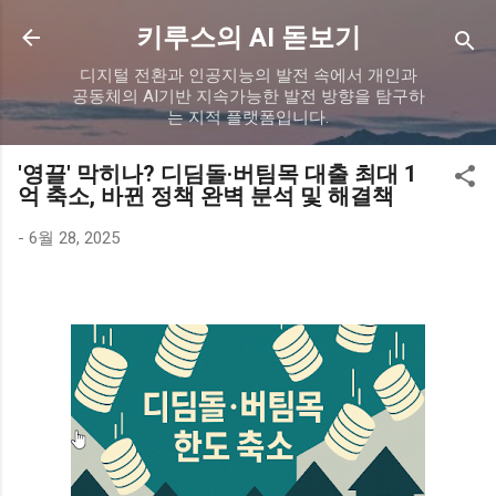
기본 콘텐츠로 건너뛰기
키루스의 AI 돋보기
디지털 전환과 인공지능의 발전 속에서 개인과
공동체의 AI기반 지속가능한 발전 방향을 탐구하
는 지적 플랫폼입니다.
'영끌' 막히나? 디딤돌·버팀목 대출 최대 1
억 축소, 바뀐 정책 완벽 분석 및 해결책
-
6월 28, 2025