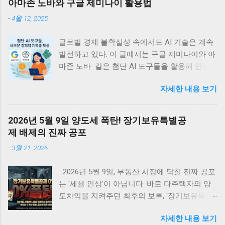
아마존 노바와 구글 제미나이 활용법
-
4월 12, 2025
글로벌 경제 불확실성 속에서도 AI 기술은 계속
발전하고 있다. 이 글에서는 구글 제미나이와 아
마존 노바 같은 첨단 AI 도구들을 활용해 안정
적인 디지털 부수입을 창출할 수 있는 실용적 방
자세한 내용 보기
법들을 정리한다. 관세 위기에도 불구하고 빅테
크의 AI 투자는 계속되고 있는데, 이는 개인과
소규모 기업에게 새로운 경제적 기회를 제공할
2026년 5월 9일 양도세 폭탄! 장기보유특별공
것이다. <목차> • 글로벌 관세 위기 속의 지속
제 배제의 진짜 공포
적 AI 투자 동향 • 관세가 AI 개발 생태계에 미치
-
3월 21, 2026
는 국제적 영향 • 아마존 노바 시리즈를 활용한
디지털 수입 창출 전략 • 구글 제미나이로 구현
2026년 5월 9일, 부동산 시장에 닥칠 진짜 공포
하는 AI 기반 수익 모델 • AI 에이전트를 통한 패
는 '세율 인상'이 아닙니다. 바로 다주택자의 양
시브 인컴 구축 방법 • AI 시대의 새로운 기회와
도차익을 지켜주던 최후의 보루, '장기보유특별
미래 전망 글로벌 관세 위기 속의 지속적 AI 투
공제 전면 배제' 입니다. 물가 상승분까지 모조
자 동향 최근 미국을 중심으로 한 글로벌 관세
자세한 내용 보기
리 세금으로 토해내야 하는 이 치명적인 조치 앞
정책의 변화는 세계 경제의 불확실성을 가중시