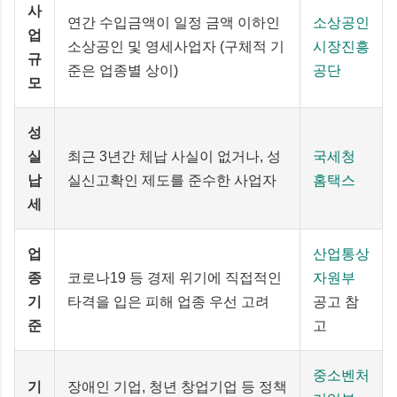
사
연간 수입금액이 일정 금액 이하인
소상공인
업
소상공인 및 영세사업자 (구체적 기
시장진흥
규
준은 업종별 상이)
공단
모
성
실
최근 3년간 체납 사실이 없거나, 성
국세청
납
실신고확인 제도를 준수한 사업자
홈택스
세
업
산업통상
종
코로나19 등 경제 위기에 직접적인
자원부
기
타격을 입은 피해 업종 우선 고려
공고 참
준
고
중소벤처
기
장애인 기업, 청년 창업기업 등 정책