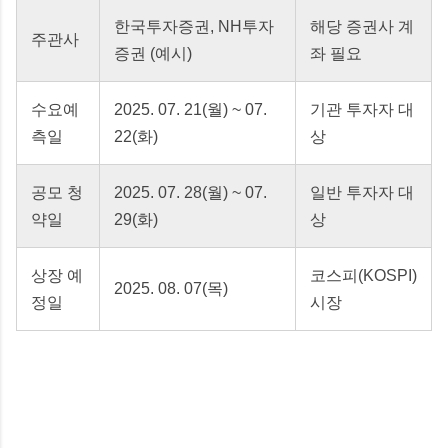
한국투자증권, NH투자
해당 증권사 계
주관사
증권 (예시)
좌 필요
수요예
2025. 07. 21(월) ~ 07.
기관 투자자 대
측일
22(화)
상
공모 청
2025. 07. 28(월) ~ 07.
일반 투자자 대
약일
29(화)
상
상장 예
코스피(KOSPI)
2025. 08. 07(목)
정일
시장