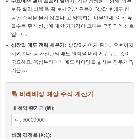
수요예측 결과 꼼꼼히 살피기:
기관 경쟁률과 함께 '의무
보유 확약 비율'을 꼭 보세요. 기관들이 "상장 후에도 한
동안 주식을 팔지 않겠다"고 약속하는 비율인데, 이게 높
을수록 주가 상승에 대한 기대감이 크다는 긍정적인 신호
입니다.
상장일 매도 전략 세우기:
'상장하자마자 판다', '오후까지
지켜본다' 등 자신만의 매도 원칙을 미리 세워두는 것이
중요해요. 욕심부리다가 매도 타이밍을 놓치는 경우가 많
거든요.
🔢 비례배정 예상 주식 계산기
내 청약 증거금 (원):
비례 경쟁률 (X:1):