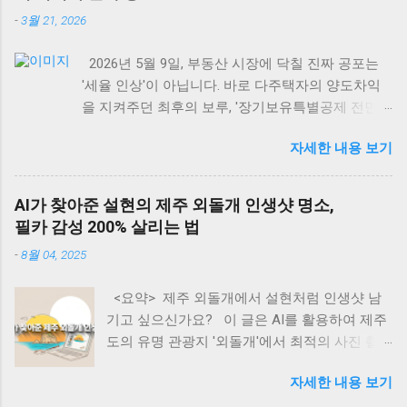
적 AI 투자 동향 • 관세가 AI 개발 생태계에 미치
-
3월 21, 2026
는 국제적 영향 • 아마존 노바 시리즈를 활용한
디지털 수입 창출 전략 • 구글 제미나이로 구현
2026년 5월 9일, 부동산 시장에 닥칠 진짜 공포는
하는 AI 기반 수익 모델 • AI 에이전트를 통한 패
'세율 인상'이 아닙니다. 바로 다주택자의 양도차익
시브 인컴 구축 방법 • AI 시대의 새로운 기회와
을 지켜주던 최후의 보루, '장기보유특별공제 전면
미래 전망 글로벌 관세 위기 속의 지속적 AI 투
배제' 입니다. 물가 상승분까지 모조리 세금으로 토
자 동향 최근 미국을 중심으로 한 글로벌 관세
자세한 내용 보기
해내야 하는 이 치명적인 조치 앞에, 강남부터 수도
정책의 변화는 세계 경제의 불확실성을 가중시
권 외곽까지 패닉셀이 번지고 있습니다. 하루 차이
키고 있다. 특히 한국(25%), 중국(34%), 대만
로 수억 원이 날아가는 세금 폭탄의 실체와, 생성형
(32%) 등 IT 제품 주요 수출국들에 대한 고율의
AI가 찾아준 설현의 제주 외돌개 인생샷 명소,
AI를 활용해 내 자산을 지키는 완벽한 절세 방어 시
관세 부과는 테크 산업 전반에 상당한 부담으로
필카 감성 200% 살리는 법
나리오를 지금 바로 공개합니다! 📌 <목차> (클릭
작용하고 있다. 월스트리트저널의 분석에 따르
-
8월 04, 2025
하면 본문으로 이동해요!) ① 장기보유특별공제, 도
면, 이러한 관세 인상은 반도체 부품과 서버 하
대체 왜 중요한가? ② 2026년 5월 9일의 시한폭탄:
드웨어의 가격 상승으로 이어져 AI 인프라 구축
<요약> 제주 외돌개에서 설현처럼 인생샷 남
공제 0%의 충격 ③ 한눈에 보는 세금 차이 시뮬레이
비용을 평균 22% 증가시킬 것으로 예측된다. 그
기고 싶으신가요? 이 글은 AI를 활용하여 제주
션 (15년 보유 아파트) ④ 글로벌 스탠다드: 해외 선
러나 주목할 만한 점은 구글과 아마존 같은 빅테
도의 유명 관광지 '외돌개'에서 최적의 사진 촬
진국의 장기보유 세제 혜택 ⑤ 🤖 생성형 AI로 내 양
크 기업들이 이러한 비용 증가에도 불구하고 AI
영 장소(인생샷 명소)를 찾고, '필름카메라 감
도세 100% 방어하기 (실전 프롬프트 5선) ⑥ 💡 3줄
인프라 투자를 줄이지 않겠다는 명확한 의지를
자세한 내용 보기
성'의 사진을 찍는 구체적인 방법을 소개합니다.
핵심 요약 카드 ⑦ ❓ 자주 묻는 질문 (FAQ) ⑧ 현장의
표명했다는 것이다. 구글의 CEO 순다르 피차이
방문객들은 AI에게 특정 프롬프트를 입력하여