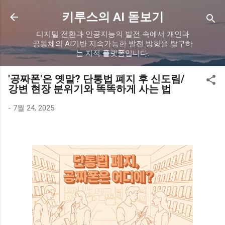
기본 콘텐츠로 건너뛰기
키루스의 AI 돋보기
디지털 전환과 인공지능의 발전 속에서 개인과
공동체의 AI기반 지속가능한 발전 방향을 탐구하
는 지적 플랫폼입니다.
'공짜폰'은 옛말? 단통법 폐지 후 신도림/
강변 현장 분위기와 똑똑하게 사는 법
-
7월 24, 2025