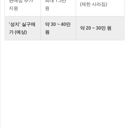
판매점 추가
최대 7.5만
(제한 사라짐)
지원
원
'성지' 실구매
약 30 ~ 40만
약 20 ~ 30만 원
가 (예상)
원