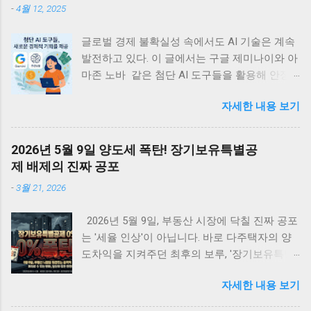
-
4월 12, 2025
글로벌 경제 불확실성 속에서도 AI 기술은 계속
발전하고 있다. 이 글에서는 구글 제미나이와 아
마존 노바 같은 첨단 AI 도구들을 활용해 안정
적인 디지털 부수입을 창출할 수 있는 실용적 방
자세한 내용 보기
법들을 정리한다. 관세 위기에도 불구하고 빅테
크의 AI 투자는 계속되고 있는데, 이는 개인과
소규모 기업에게 새로운 경제적 기회를 제공할
2026년 5월 9일 양도세 폭탄! 장기보유특별공
것이다. <목차> • 글로벌 관세 위기 속의 지속
제 배제의 진짜 공포
적 AI 투자 동향 • 관세가 AI 개발 생태계에 미치
-
3월 21, 2026
는 국제적 영향 • 아마존 노바 시리즈를 활용한
디지털 수입 창출 전략 • 구글 제미나이로 구현
2026년 5월 9일, 부동산 시장에 닥칠 진짜 공포
하는 AI 기반 수익 모델 • AI 에이전트를 통한 패
는 '세율 인상'이 아닙니다. 바로 다주택자의 양
시브 인컴 구축 방법 • AI 시대의 새로운 기회와
도차익을 지켜주던 최후의 보루, '장기보유특별
미래 전망 글로벌 관세 위기 속의 지속적 AI 투
공제 전면 배제' 입니다. 물가 상승분까지 모조
자 동향 최근 미국을 중심으로 한 글로벌 관세
자세한 내용 보기
리 세금으로 토해내야 하는 이 치명적인 조치 앞
정책의 변화는 세계 경제의 불확실성을 가중시
에, 강남부터 수도권 외곽까지 패닉셀이 번지고
키고 있다. 특히 한국(25%), 중국(34%), 대만