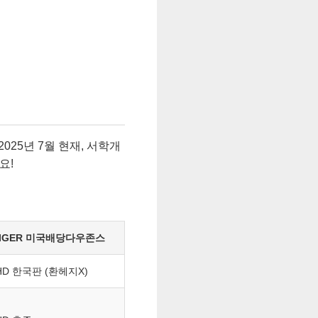
025년 7월 현재, 서학개
요!
TIGER 미국배당다우존스
HD 한국판 (환헤지X)