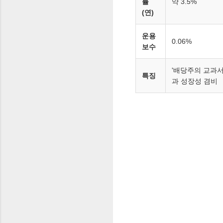
률
약 3.5%
(연)
운용
0.06%
보수
'배당주의 교과서
특징
과 성장성 겸비