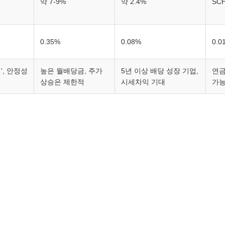
약 7-9%
약 2.4%
SC
0.35%
0.08%
0.
', 안정성
높은 월배당금, 주가
5년 이상 배당 성장 기업,
연금
상승은 제한적
시세차익 기대
가능