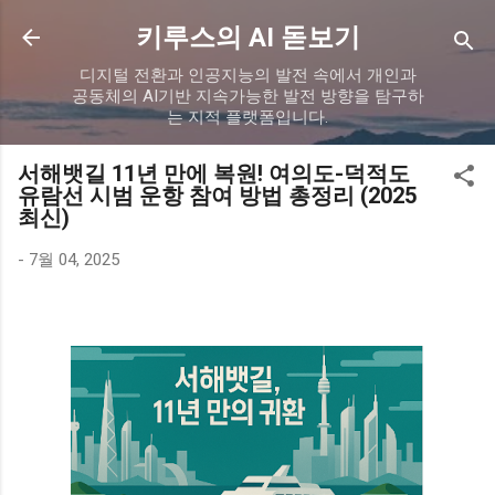
기본 콘텐츠로 건너뛰기
키루스의 AI 돋보기
디지털 전환과 인공지능의 발전 속에서 개인과
공동체의 AI기반 지속가능한 발전 방향을 탐구하
는 지적 플랫폼입니다.
서해뱃길 11년 만에 복원! 여의도-덕적도
유람선 시범 운항 참여 방법 총정리 (2025
최신)
-
7월 04, 2025