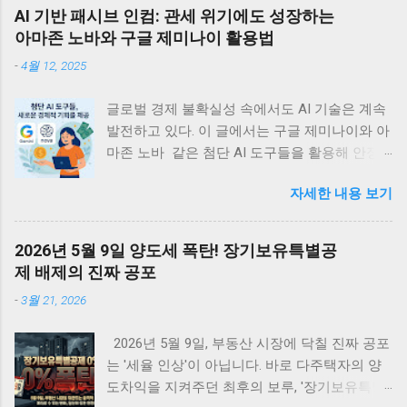
AI 기반 패시브 인컴: 관세 위기에도 성장하는
아마존 노바와 구글 제미나이 활용법
-
4월 12, 2025
글로벌 경제 불확실성 속에서도 AI 기술은 계속
발전하고 있다. 이 글에서는 구글 제미나이와 아
마존 노바 같은 첨단 AI 도구들을 활용해 안정
적인 디지털 부수입을 창출할 수 있는 실용적 방
자세한 내용 보기
법들을 정리한다. 관세 위기에도 불구하고 빅테
크의 AI 투자는 계속되고 있는데, 이는 개인과
소규모 기업에게 새로운 경제적 기회를 제공할
2026년 5월 9일 양도세 폭탄! 장기보유특별공
것이다. <목차> • 글로벌 관세 위기 속의 지속
제 배제의 진짜 공포
적 AI 투자 동향 • 관세가 AI 개발 생태계에 미치
-
3월 21, 2026
는 국제적 영향 • 아마존 노바 시리즈를 활용한
디지털 수입 창출 전략 • 구글 제미나이로 구현
2026년 5월 9일, 부동산 시장에 닥칠 진짜 공포
하는 AI 기반 수익 모델 • AI 에이전트를 통한 패
는 '세율 인상'이 아닙니다. 바로 다주택자의 양
시브 인컴 구축 방법 • AI 시대의 새로운 기회와
도차익을 지켜주던 최후의 보루, '장기보유특별
미래 전망 글로벌 관세 위기 속의 지속적 AI 투