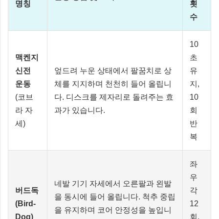
명칭
횟
수
10
맥켄지
초
신전
엎드려 누운 상태에서 팔꿈치로 상
유
운동
체를 지지하며 천천히 들어 올립니
지,
(코브
다. 디스크를 제자리로 돌려주는 효
10
라 자
과가 있습니다.
회
세)
반
복
좌
우
네발 기기 자세에서 오른팔과 왼발
버드독
각
을 동시에 들어 올립니다. 척추 중립
(Bird-
12
을 유지하며 코어 안정성을 높입니
Dog)
회,