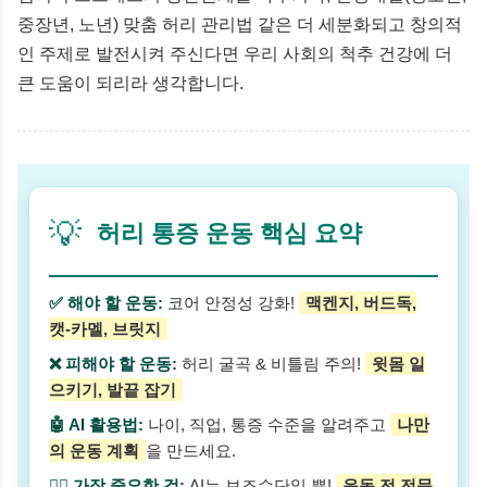
중장년, 노년) 맞춤 허리 관리법 같은 더 세분화되고 창의적
인 주제로 발전시켜 주신다면 우리 사회의 척추 건강에 더
큰 도움이 되리라 생각합니다.
💡
허리 통증 운동 핵심 요약
✅ 해야 할 운동:
코어 안정성 강화!
맥켄지, 버드독,
캣-카멜, 브릿지
❌ 피해야 할 운동:
허리 굴곡 & 비틀림 주의!
윗몸 일
으키기, 발끝 잡기
🤖 AI 활용법:
나이, 직업, 통증 수준을 알려주고
나만
의 운동 계획
을 만드세요.
👩‍⚕️ 가장 중요한 것:
AI는 보조수단일 뿐!
운동 전 전문