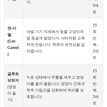
다.
3세
트
15
캣-카
네발 기기 자세에서 등을 고양이처
회
멜
럼 둥글게 말았다가, 낙타처럼 오목
반
(Cat-
하게 만듭니다. 척추의 유연성을 길
복,
Camel
러줍니다.
2세
)
트
15
글루트
누운 상태에서 무릎을 세우고 엉덩
회
브릿지
이를 들어 올립니다. 엉덩이 근육과
반
(엉덩
척추 기립근을 강화하여 허리를 보
복,
이 들
호합니다.
3세
기)
트