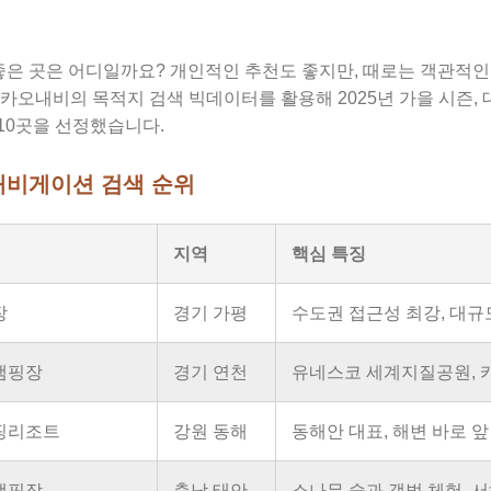
 좋은 곳은 어디일까요? 개인적인 추천도 좋지만, 때로는 객관적
카카오내비의 목적지 검색 빅데이터를 활용해 2025년 가을 시즌,
10곳을 선정했습니다.
 내비게이션 검색 순위
지역
핵심 특징
장
경기 가평
수도권 접근성 최강, 대규
캠핑장
경기 연천
유네스코 세계지질공원, 
핑리조트
강원 동해
동해안 대표, 해변 바로 
캠핑장
충남 태안
소나무 숲과 갯벌 체험, 