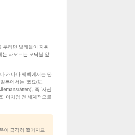
을 부리던 벌레들이 자취
에는 타오르는 모닥불 앞
주나 캐나다 퀘벡에서는 단
, 일본에서는 '코요(紅
srätten)', 즉 '자연
죠. 이처럼 전 세계적으로
기온이 급격히 떨어지므