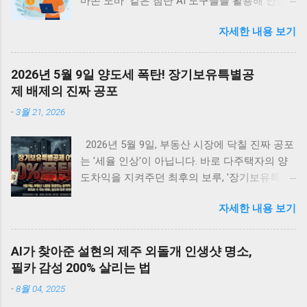
마존 노바 같은 첨단 AI 도구들을 활용해 안정
적인 디지털 부수입을 창출할 수 있는 실용적 방
자세한 내용 보기
법들을 정리한다. 관세 위기에도 불구하고 빅테
크의 AI 투자는 계속되고 있는데, 이는 개인과
소규모 기업에게 새로운 경제적 기회를 제공할
2026년 5월 9일 양도세 폭탄! 장기보유특별공
것이다. <목차> • 글로벌 관세 위기 속의 지속
제 배제의 진짜 공포
적 AI 투자 동향 • 관세가 AI 개발 생태계에 미치
-
3월 21, 2026
는 국제적 영향 • 아마존 노바 시리즈를 활용한
디지털 수입 창출 전략 • 구글 제미나이로 구현
2026년 5월 9일, 부동산 시장에 닥칠 진짜 공포
하는 AI 기반 수익 모델 • AI 에이전트를 통한 패
는 '세율 인상'이 아닙니다. 바로 다주택자의 양
시브 인컴 구축 방법 • AI 시대의 새로운 기회와
도차익을 지켜주던 최후의 보루, '장기보유특별
미래 전망 글로벌 관세 위기 속의 지속적 AI 투
공제 전면 배제' 입니다. 물가 상승분까지 모조
자 동향 최근 미국을 중심으로 한 글로벌 관세
자세한 내용 보기
리 세금으로 토해내야 하는 이 치명적인 조치 앞
정책의 변화는 세계 경제의 불확실성을 가중시
에, 강남부터 수도권 외곽까지 패닉셀이 번지고
키고 있다. 특히 한국(25%), 중국(34%), 대만
있습니다. 하루 차이로 수억 원이 날아가는 세금
(32%) 등 IT 제품 주요 수출국들에 대한 고율의
AI가 찾아준 설현의 제주 외돌개 인생샷 명소,
폭탄의 실체와, 생성형 AI를 활용해 내 자산을
관세 부과는 테크 산업 전반에 상당한 부담으로
필카 감성 200% 살리는 법
지키는 완벽한 절세 방어 시나리오를 지금 바로
작용하고 있다. 월스트리트저널의 분석에 따르
-
8월 04, 2025
공개합니다! 📌 <목차> (클릭하면 본문으로 이
면, 이러한 관세 인상은 반도체 부품과 서버 하