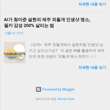
자 동향 최근 미국을 중심으로 한 글로벌 관세
자세한 내용 보기
리 세금으로 토해내야 하는 이 치명적인 조치 앞
정책의 변화는 세계 경제의 불확실성을 가중시
에, 강남부터 수도권 외곽까지 패닉셀이 번지고
키고 있다. 특히 한국(25%), 중국(34%), 대만
있습니다. 하루 차이로 수억 원이 날아가는 세금
(32%) 등 IT 제품 주요 수출국들에 대한 고율의
AI가 찾아준 설현의 제주 외돌개 인생샷 명소,
폭탄의 실체와, 생성형 AI를 활용해 내 자산을
관세 부과는 테크 산업 전반에 상당한 부담으로
필카 감성 200% 살리는 법
지키는 완벽한 절세 방어 시나리오를 지금 바로
작용하고 있다. 월스트리트저널의 분석에 따르
-
8월 04, 2025
공개합니다! 📌 <목차> (클릭하면 본문으로 이
면, 이러한 관세 인상은 반도체 부품과 서버 하
동해요!) ① 장기보유특별공제, 도대체 왜 중요
드웨어의 가격 상승으로 이어져 AI 인프라 구축
<요약> 제주 외돌개에서 설현처럼 인생샷 남
한가? ② 2026년 5월 9일의 시한폭탄: 공제 0%
비용을 평균 22% 증가시킬 것으로 예측된다. 그
기고 싶으신가요? 이 글은 AI를 활용하여 제주
의 충격 ③ 한눈에 보는 세금 차이 시뮬레이션
러나 주목할 만한 점은 구글과 아마존 같은 빅테
도의 유명 관광지 '외돌개'에서 최적의 사진 촬
(15년 보유 아파트) ④ 글로벌 스탠다드: 해외 선
크 기업들이 이러한 비용 증가에도 불구하고 AI
영 장소(인생샷 명소)를 찾고, '필름카메라 감
진국의 장기보유 세제 혜택 ⑤ 🤖 생성형 AI로
인프라 투자를 줄이지 않겠다는 명확한 의지를
자세한 내용 보기
성'의 사진을 찍는 구체적인 방법을 소개합니다.
내 양도세 100% 방어하기 (실전 프롬프트 5선)
표명했다는 것이다. 구글의 CEO 순다르 피차이
방문객들은 AI에게 특정 프롬프트를 입력하여
⑥ 💡 3줄 핵심 요약 카드 ⑦ ❓ 자주 묻는 질문
는 2025년에 약 750억 달러의 자본을 AI 인프라
숨겨진 포토존, 촬영 시간대, 카메라 설정, 여행
(FAQ) ⑧ 현장의 목소리와 남겨진 과제들 요즘
와 데이터센터에 투자할 계획을 발표했다. 이는
코스, 심지어 예산까지 계획할 수 있습니다. 본
동네 부동산이나 지역 맘카페, 재테크 커뮤니티
전년 대비 18% 증가한 규모다. 아마존의 CEO 앤
Powered by Blogger
문에서는 실제 활용 가능한 5가지 상세 프롬프
에 들어가 보면 온통 "5월 전에 계약서 써야 한
디 제시도 "고객 경험이 AI에 의해 재창조될
트와 그에 대한 AI의 예상 답변을 통해, 누구나
다"는 아우성뿐입니다. 정부가 다주택자에게 부
테마 이미지 제공:
Michael Elkan
것"이라며 AI 기술에 대한 광범위한 ...
쉽게 따라 할 수 있는 'AI 기반 스마트 여행'의 실
여했던 양도세 중과 한시 배제 조치가 2026년 5
용적인 가이드를 제공하는 것을 목표로 합니다.