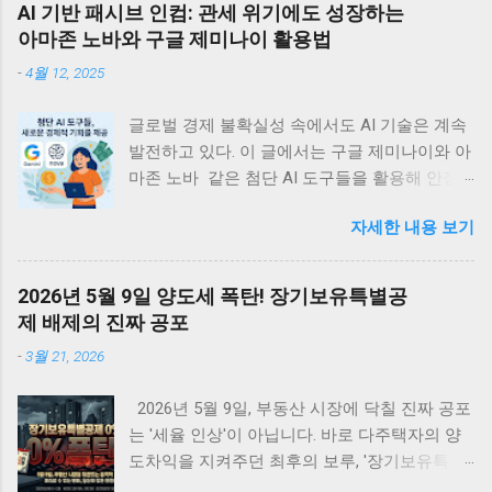
AI 기반 패시브 인컴: 관세 위기에도 성장하는
아마존 노바와 구글 제미나이 활용법
-
4월 12, 2025
글로벌 경제 불확실성 속에서도 AI 기술은 계속
발전하고 있다. 이 글에서는 구글 제미나이와 아
마존 노바 같은 첨단 AI 도구들을 활용해 안정
적인 디지털 부수입을 창출할 수 있는 실용적 방
자세한 내용 보기
법들을 정리한다. 관세 위기에도 불구하고 빅테
크의 AI 투자는 계속되고 있는데, 이는 개인과
소규모 기업에게 새로운 경제적 기회를 제공할
2026년 5월 9일 양도세 폭탄! 장기보유특별공
것이다. <목차> • 글로벌 관세 위기 속의 지속
제 배제의 진짜 공포
적 AI 투자 동향 • 관세가 AI 개발 생태계에 미치
-
3월 21, 2026
는 국제적 영향 • 아마존 노바 시리즈를 활용한
디지털 수입 창출 전략 • 구글 제미나이로 구현
2026년 5월 9일, 부동산 시장에 닥칠 진짜 공포
하는 AI 기반 수익 모델 • AI 에이전트를 통한 패
는 '세율 인상'이 아닙니다. 바로 다주택자의 양
시브 인컴 구축 방법 • AI 시대의 새로운 기회와
도차익을 지켜주던 최후의 보루, '장기보유특별
미래 전망 글로벌 관세 위기 속의 지속적 AI 투
공제 전면 배제' 입니다. 물가 상승분까지 모조