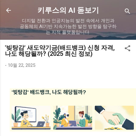
기본 콘텐츠로 건너뛰기
키루스의 AI 돋보기
디지털 전환과 인공지능의 발전 속에서 개인과
공동체의 AI기반 지속가능한 발전 방향을 탐구하
는 지적 플랫폼입니다.
'빚탕감' 새도약기금(배드뱅크) 신청 자격,
나도 해당될까? (2025 최신 정보)
-
10월 22, 2025