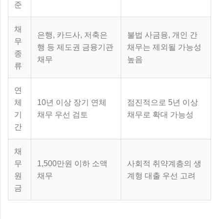
준
채
은행, 카드사, 저축은
불법 사금융, 개인 간
무
행 등 제도권 금융기관
채무는 제외될 가능성
종
채무
높음
류
연
체
10년 이상 장기 연체
점진적으로 5년 이상
기
채무 우선 검토
채무로 확대 가능성
간
채
무
1,500만원 이하 소액
사회적 취약계층의 생
원
채무
계형 대출 우선 고려
금