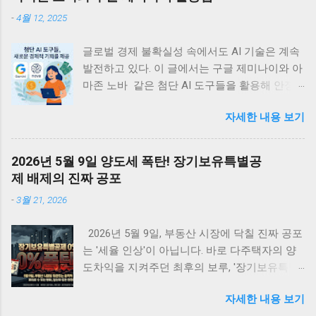
-
4월 12, 2025
글로벌 경제 불확실성 속에서도 AI 기술은 계속
발전하고 있다. 이 글에서는 구글 제미나이와 아
마존 노바 같은 첨단 AI 도구들을 활용해 안정
적인 디지털 부수입을 창출할 수 있는 실용적 방
자세한 내용 보기
법들을 정리한다. 관세 위기에도 불구하고 빅테
크의 AI 투자는 계속되고 있는데, 이는 개인과
소규모 기업에게 새로운 경제적 기회를 제공할
2026년 5월 9일 양도세 폭탄! 장기보유특별공
것이다. <목차> • 글로벌 관세 위기 속의 지속
제 배제의 진짜 공포
적 AI 투자 동향 • 관세가 AI 개발 생태계에 미치
-
3월 21, 2026
는 국제적 영향 • 아마존 노바 시리즈를 활용한
디지털 수입 창출 전략 • 구글 제미나이로 구현
2026년 5월 9일, 부동산 시장에 닥칠 진짜 공포
하는 AI 기반 수익 모델 • AI 에이전트를 통한 패
는 '세율 인상'이 아닙니다. 바로 다주택자의 양
시브 인컴 구축 방법 • AI 시대의 새로운 기회와
도차익을 지켜주던 최후의 보루, '장기보유특별
미래 전망 글로벌 관세 위기 속의 지속적 AI 투
공제 전면 배제' 입니다. 물가 상승분까지 모조
자 동향 최근 미국을 중심으로 한 글로벌 관세
자세한 내용 보기
리 세금으로 토해내야 하는 이 치명적인 조치 앞
정책의 변화는 세계 경제의 불확실성을 가중시