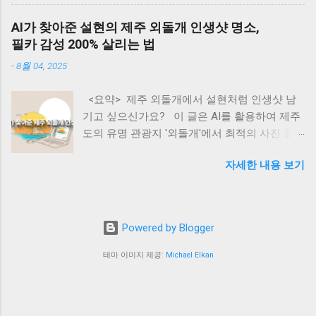
에, 강남부터 수도권 외곽까지 패닉셀이 번지고
키고 있다. 특히 한국(25%), 중국(34%), 대만
있습니다. 하루 차이로 수억 원이 날아가는 세금
(32%) 등 IT 제품 주요 수출국들에 대한 고율의
AI가 찾아준 설현의 제주 외돌개 인생샷 명소,
폭탄의 실체와, 생성형 AI를 활용해 내 자산을
관세 부과는 테크 산업 전반에 상당한 부담으로
필카 감성 200% 살리는 법
지키는 완벽한 절세 방어 시나리오를 지금 바로
작용하고 있다. 월스트리트저널의 분석에 따르
-
8월 04, 2025
공개합니다! 📌 <목차> (클릭하면 본문으로 이
면, 이러한 관세 인상은 반도체 부품과 서버 하
동해요!) ① 장기보유특별공제, 도대체 왜 중요
드웨어의 가격 상승으로 이어져 AI 인프라 구축
<요약> 제주 외돌개에서 설현처럼 인생샷 남
한가? ② 2026년 5월 9일의 시한폭탄: 공제 0%
비용을 평균 22% 증가시킬 것으로 예측된다. 그
기고 싶으신가요? 이 글은 AI를 활용하여 제주
의 충격 ③ 한눈에 보는 세금 차이 시뮬레이션
러나 주목할 만한 점은 구글과 아마존 같은 빅테
도의 유명 관광지 '외돌개'에서 최적의 사진 촬
(15년 보유 아파트) ④ 글로벌 스탠다드: 해외 선
크 기업들이 이러한 비용 증가에도 불구하고 AI
영 장소(인생샷 명소)를 찾고, '필름카메라 감
진국의 장기보유 세제 혜택 ⑤ 🤖 생성형 AI로
인프라 투자를 줄이지 않겠다는 명확한 의지를
자세한 내용 보기
성'의 사진을 찍는 구체적인 방법을 소개합니다.
내 양도세 100% 방어하기 (실전 프롬프트 5선)
표명했다는 것이다. 구글의 CEO 순다르 피차이
방문객들은 AI에게 특정 프롬프트를 입력하여
⑥ 💡 3줄 핵심 요약 카드 ⑦ ❓ 자주 묻는 질문
는 2025년에 약 750억 달러의 자본을 AI 인프라
숨겨진 포토존, 촬영 시간대, 카메라 설정, 여행
(FAQ) ⑧ 현장의 목소리와 남겨진 과제들 요즘
와 데이터센터에 투자할 계획을 발표했다. 이는
코스, 심지어 예산까지 계획할 수 있습니다. 본
동네 부동산이나 지역 맘카페, 재테크 커뮤니티
전년 대비 18% 증가한 규모다. 아마존의 CEO 앤
Powered by Blogger
문에서는 실제 활용 가능한 5가지 상세 프롬프
에 들어가 보면 온통 "5월 전에 계약서 써야 한
디 제시도 "고객 경험이 AI에 의해 재창조될
트와 그에 대한 AI의 예상 답변을 통해, 누구나
다"는 아우성뿐입니다. 정부가 다주택자에게 부
테마 이미지 제공:
Michael Elkan
것"이라며 AI 기술에 대한 광범위한 ...
쉽게 따라 할 수 있는 'AI 기반 스마트 여행'의 실
여했던 양도세 중과 한시 배제 조치가 2026년 5
용적인 가이드를 제공하는 것을 목표로 합니다.
월 9일을 끝으로 종료되기 때문이죠. 대한민국
📌 <목차> 설현도 반한 제주 외돌개, 왜 인생샷
기획재정부( www.moef.go.kr )의 정책 방향상