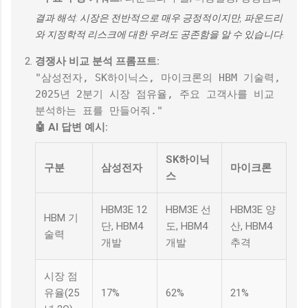
결과 해석: 시장은 전반적으로 매우 긍정적이지만, 파운드리
와 지정학적 리스크에 대한 우려도 공존함을 알 수 있습니다.
경쟁사 비교 분석 프롬프트:
"삼성전자, SK하이닉스, 마이크론의 HBM 기술력,
2025년 2분기 시장 점유율, 주요 고객사를 비교
분석하는 표를 만들어줘."
🤖 AI 답변 예시:
SK하이닉
구분
삼성전자
마이크론
스
HBM3E 12
HBM3E 선
HBM3E 양
HBM 기
단, HBM4
도, HBM4
산, HBM4
술력
개발
개발
추격
시장 점
유율(25
17%
62%
21%