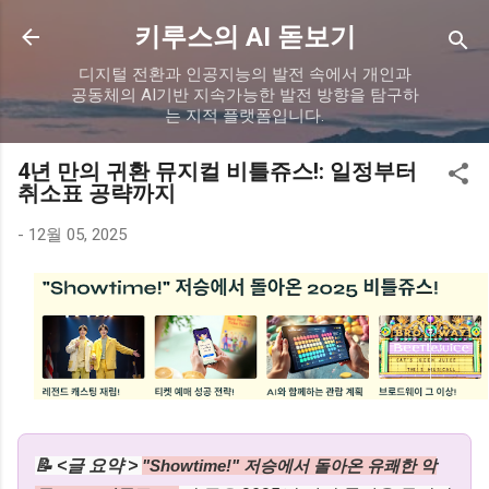
기본 콘텐츠로 건너뛰기
키루스의 AI 돋보기
디지털 전환과 인공지능의 발전 속에서 개인과
공동체의 AI기반 지속가능한 발전 방향을 탐구하
는 지적 플랫폼입니다.
4년 만의 귀환 뮤지컬 비틀쥬스!: 일정부터
취소표 공략까지
-
12월 05, 2025
📝 <글 요약 >
"Showtime!" 저승에서 돌아온 유쾌한 악