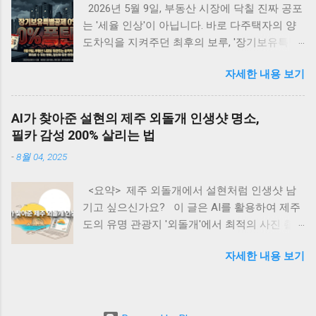
2026년 5월 9일, 부동산 시장에 닥칠 진짜 공포
하는 AI 기반 수익 모델 • AI 에이전트를 통한 패
는 '세율 인상'이 아닙니다. 바로 다주택자의 양
시브 인컴 구축 방법 • AI 시대의 새로운 기회와
도차익을 지켜주던 최후의 보루, '장기보유특별
미래 전망 글로벌 관세 위기 속의 지속적 AI 투
공제 전면 배제' 입니다. 물가 상승분까지 모조
자 동향 최근 미국을 중심으로 한 글로벌 관세
자세한 내용 보기
리 세금으로 토해내야 하는 이 치명적인 조치 앞
정책의 변화는 세계 경제의 불확실성을 가중시
에, 강남부터 수도권 외곽까지 패닉셀이 번지고
키고 있다. 특히 한국(25%), 중국(34%), 대만
있습니다. 하루 차이로 수억 원이 날아가는 세금
(32%) 등 IT 제품 주요 수출국들에 대한 고율의
AI가 찾아준 설현의 제주 외돌개 인생샷 명소,
폭탄의 실체와, 생성형 AI를 활용해 내 자산을
관세 부과는 테크 산업 전반에 상당한 부담으로
필카 감성 200% 살리는 법
지키는 완벽한 절세 방어 시나리오를 지금 바로
작용하고 있다. 월스트리트저널의 분석에 따르
-
8월 04, 2025
공개합니다! 📌 <목차> (클릭하면 본문으로 이
면, 이러한 관세 인상은 반도체 부품과 서버 하
동해요!) ① 장기보유특별공제, 도대체 왜 중요
드웨어의 가격 상승으로 이어져 AI 인프라 구축
<요약> 제주 외돌개에서 설현처럼 인생샷 남
한가? ② 2026년 5월 9일의 시한폭탄: 공제 0%
비용을 평균 22% 증가시킬 것으로 예측된다. 그
기고 싶으신가요? 이 글은 AI를 활용하여 제주
의 충격 ③ 한눈에 보는 세금 차이 시뮬레이션
러나 주목할 만한 점은 구글과 아마존 같은 빅테
도의 유명 관광지 '외돌개'에서 최적의 사진 촬
(15년 보유 아파트) ④ 글로벌 스탠다드: 해외 선
크 기업들이 이러한 비용 증가에도 불구하고 AI
영 장소(인생샷 명소)를 찾고, '필름카메라 감
진국의 장기보유 세제 혜택 ⑤ 🤖 생성형 AI로
인프라 투자를 줄이지 않겠다는 명확한 의지를
자세한 내용 보기
성'의 사진을 찍는 구체적인 방법을 소개합니다.
내 양도세 100% 방어하기 (실전 프롬프트 5선)
표명했다는 것이다. 구글의 CEO 순다르 피차이
방문객들은 AI에게 특정 프롬프트를 입력하여
⑥ 💡 3줄 핵심 요약 카드 ⑦ ❓ 자주 묻는 질문
는 2025년에 약 750억 달러의 자본을 AI 인프라
숨겨진 포토존, 촬영 시간대, 카메라 설정, 여행
(FAQ) ⑧ 현장의 목소리와 남겨진 과제들 요즘
와 데이터센터에 투자할 계획을 발표했다. 이는
코스, 심지어 예산까지 계획할 수 있습니다. 본
동네 부동산이나 지역 맘카페, 재테크 커뮤니티