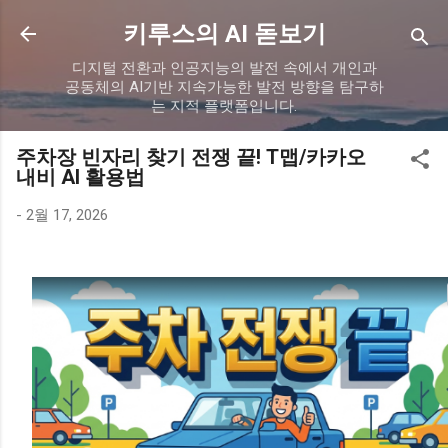
기본 콘텐츠로 건너뛰기
키루스의 AI 돋보기
디지털 전환과 인공지능의 발전 속에서 개인과
공동체의 AI기반 지속가능한 발전 방향을 탐구하
는 지적 플랫폼입니다.
주차장 빈자리 찾기 전쟁 끝! T맵/카카오
내비 AI 활용법
-
2월 17, 2026