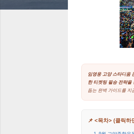
임영웅 고양 스타디움 콘
한 티켓팅 필승 전략을
돕는 완벽 가이드를 지금
📌 <목차> (클릭
1. 9월 고양종합운동