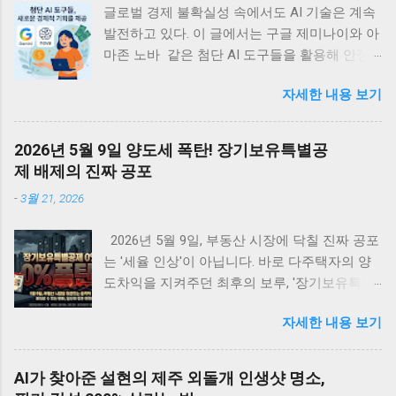
글로벌 경제 불확실성 속에서도 AI 기술은 계속
발전하고 있다. 이 글에서는 구글 제미나이와 아
마존 노바 같은 첨단 AI 도구들을 활용해 안정
적인 디지털 부수입을 창출할 수 있는 실용적 방
자세한 내용 보기
법들을 정리한다. 관세 위기에도 불구하고 빅테
크의 AI 투자는 계속되고 있는데, 이는 개인과
소규모 기업에게 새로운 경제적 기회를 제공할
2026년 5월 9일 양도세 폭탄! 장기보유특별공
것이다. <목차> • 글로벌 관세 위기 속의 지속
제 배제의 진짜 공포
적 AI 투자 동향 • 관세가 AI 개발 생태계에 미치
-
3월 21, 2026
는 국제적 영향 • 아마존 노바 시리즈를 활용한
디지털 수입 창출 전략 • 구글 제미나이로 구현
2026년 5월 9일, 부동산 시장에 닥칠 진짜 공포
하는 AI 기반 수익 모델 • AI 에이전트를 통한 패
는 '세율 인상'이 아닙니다. 바로 다주택자의 양
시브 인컴 구축 방법 • AI 시대의 새로운 기회와
도차익을 지켜주던 최후의 보루, '장기보유특별
미래 전망 글로벌 관세 위기 속의 지속적 AI 투
공제 전면 배제' 입니다. 물가 상승분까지 모조
자 동향 최근 미국을 중심으로 한 글로벌 관세
자세한 내용 보기
리 세금으로 토해내야 하는 이 치명적인 조치 앞
정책의 변화는 세계 경제의 불확실성을 가중시
에, 강남부터 수도권 외곽까지 패닉셀이 번지고
키고 있다. 특히 한국(25%), 중국(34%), 대만
있습니다. 하루 차이로 수억 원이 날아가는 세금
(32%) 등 IT 제품 주요 수출국들에 대한 고율의
AI가 찾아준 설현의 제주 외돌개 인생샷 명소,
폭탄의 실체와, 생성형 AI를 활용해 내 자산을
관세 부과는 테크 산업 전반에 상당한 부담으로