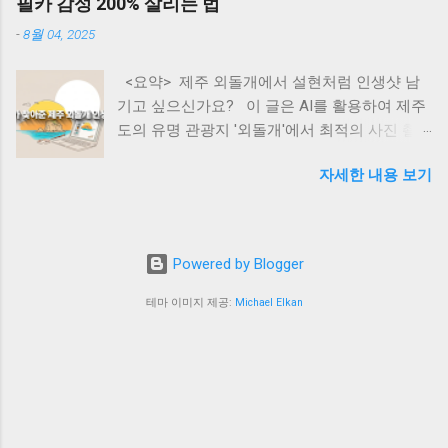
필카 감성 200% 살리는 법
지키는 완벽한 절세 방어 시나리오를 지금 바로
작용하고 있다. 월스트리트저널의 분석에 따르
-
8월 04, 2025
공개합니다! 📌 <목차> (클릭하면 본문으로 이
면, 이러한 관세 인상은 반도체 부품과 서버 하
동해요!) ① 장기보유특별공제, 도대체 왜 중요
드웨어의 가격 상승으로 이어져 AI 인프라 구축
<요약> 제주 외돌개에서 설현처럼 인생샷 남
한가? ② 2026년 5월 9일의 시한폭탄: 공제 0%
비용을 평균 22% 증가시킬 것으로 예측된다. 그
기고 싶으신가요? 이 글은 AI를 활용하여 제주
의 충격 ③ 한눈에 보는 세금 차이 시뮬레이션
러나 주목할 만한 점은 구글과 아마존 같은 빅테
도의 유명 관광지 '외돌개'에서 최적의 사진 촬
(15년 보유 아파트) ④ 글로벌 스탠다드: 해외 선
크 기업들이 이러한 비용 증가에도 불구하고 AI
영 장소(인생샷 명소)를 찾고, '필름카메라 감
진국의 장기보유 세제 혜택 ⑤ 🤖 생성형 AI로
인프라 투자를 줄이지 않겠다는 명확한 의지를
자세한 내용 보기
성'의 사진을 찍는 구체적인 방법을 소개합니다.
내 양도세 100% 방어하기 (실전 프롬프트 5선)
표명했다는 것이다. 구글의 CEO 순다르 피차이
방문객들은 AI에게 특정 프롬프트를 입력하여
⑥ 💡 3줄 핵심 요약 카드 ⑦ ❓ 자주 묻는 질문
는 2025년에 약 750억 달러의 자본을 AI 인프라
숨겨진 포토존, 촬영 시간대, 카메라 설정, 여행
(FAQ) ⑧ 현장의 목소리와 남겨진 과제들 요즘
와 데이터센터에 투자할 계획을 발표했다. 이는
코스, 심지어 예산까지 계획할 수 있습니다. 본
동네 부동산이나 지역 맘카페, 재테크 커뮤니티
전년 대비 18% 증가한 규모다. 아마존의 CEO 앤
Powered by Blogger
문에서는 실제 활용 가능한 5가지 상세 프롬프
에 들어가 보면 온통 "5월 전에 계약서 써야 한
디 제시도 "고객 경험이 AI에 의해 재창조될
트와 그에 대한 AI의 예상 답변을 통해, 누구나
다"는 아우성뿐입니다. 정부가 다주택자에게 부
테마 이미지 제공:
Michael Elkan
것"이라며 AI 기술에 대한 광범위한 ...
쉽게 따라 할 수 있는 'AI 기반 스마트 여행'의 실
여했던 양도세 중과 한시 배제 조치가 2026년 5
용적인 가이드를 제공하는 것을 목표로 합니다.
월 9일을 끝으로 종료되기 때문이죠. 대한민국
📌 <목차> 설현도 반한 제주 외돌개, 왜 인생샷
기획재정부( www.moef.go.kr )의 정책 방향상
성지일까? 🤔 AI, 너만 믿는다! 외돌개 숨은 포토
추가 연장은 불투명한 상황입니다. 😊 흔히들
존 찾기 🤖 AI가 알려주는 필카 감성 사진 촬영
'최고 세율이 75%로 오른다'는 사실에만 경악하
법 📸 AI 포토 플래너: 실전 프롬프트 대공개
지만, 숨겨진 진짜 악마는 디테일에 있습니다.