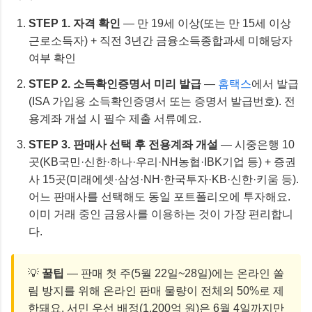
STEP 1. 자격 확인
— 만 19세 이상(또는 만 15세 이상
근로소득자) + 직전 3년간 금융소득종합과세 미해당자
여부 확인
STEP 2. 소득확인증명서 미리 발급
—
홈택스
에서 발급
(ISA 가입용 소득확인증명서 또는 증명서 발급번호). 전
용계좌 개설 시 필수 제출 서류예요.
STEP 3. 판매사 선택 후 전용계좌 개설
— 시중은행 10
곳(KB국민·신한·하나·우리·NH농협·IBK기업 등) + 증권
사 15곳(미래에셋·삼성·NH·한국투자·KB·신한·키움 등).
어느 판매사를 선택해도 동일 포트폴리오에 투자해요.
이미 거래 중인 금융사를 이용하는 것이 가장 편리합니
다.
💡
꿀팁
— 판매 첫 주(5월 22일~28일)에는 온라인 쏠
림 방지를 위해 온라인 판매 물량이 전체의 50%로 제
한돼요. 서민 우선 배정(1,200억 원)은 6월 4일까지만